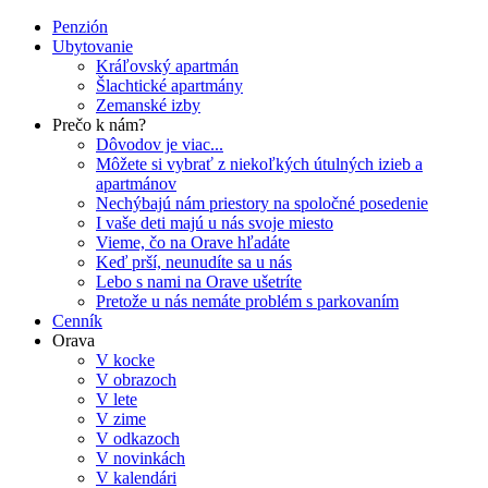
Penzión
Ubytovanie
Kráľovský apartmán
Šlachtické apartmány
Zemanské izby
Prečo k nám?
Dôvodov je viac...
Môžete si vybrať z niekoľkých útulných izieb a
apartmánov
Nechýbajú nám priestory na spoločné posedenie
I vaše deti majú u nás svoje miesto
Vieme, čo na Orave hľadáte
Keď prší, neunudíte sa u nás
Lebo s nami na Orave ušetríte
Pretože u nás nemáte problém s parkovaním
Cenník
Orava
V kocke
V obrazoch
V lete
V zime
V odkazoch
V novinkách
V kalendári