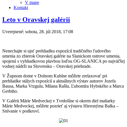
V mape
Kontakt
Leto v Oravskej galérii
Uverejnené: sobota, 28. júl 2018, 17:08
Nenechajte si ujsť prehliadku expozícií tradičného ľudového
umenia zo zbierok Oravskej galérie na Slanickom ostrove umenia,
spojenú s vyhliadkovou plavbou loďou OG-SLANICA po najväčšej
vodnej nádrži na Slovensku – Oravskej priehrade.
V Župnom dome v Dolnom Kubíne môžete zrelaxovať pri
prehliadke stálych expozícií a aktuálnych výstav autorov Jozefa
Bausa, Marka Vrzgulu, Milana Rašlu, Ľubomíra Hybského a Marca
Gerbiho.
V Galérii Márie Medveckej v Tvrdošíne si okrem diel maliarky
Márie Medveckej, môžete pozrieť aj výstavu Hieronýma Balka –
Snívanie v podkroví.