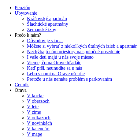
Penzión
Ubytovanie
Kráľovský apartmán
Šlachtické apartmány
Zemanské izby
Prečo k nám?
Dôvodov je viac...
Môžete si vybrať z niekoľkých útulných izieb a apartmá
Nechýbajú nám priestory na spoločné posedenie
I vaše deti majú u nás svoje miesto
Vieme, čo na Orave hľadáte
Keď prší, neunudíte sa u nás
Lebo s nami na Orave ušetríte
Pretože u nás nemáte problém s parkovaním
Cenník
Orava
V kocke
V obrazoch
V lete
V zime
V odkazoch
V novinkách
V kalendári
V mape