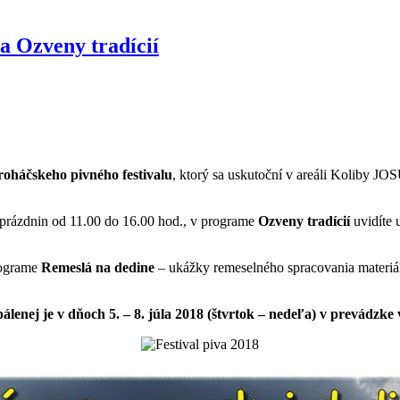
a Ozveny tradícií
roháčskeho pivného festivalu
, ktorý sa uskutoční v areáli Koliby JO
prázdnin od 11.00 do 16.00 hod., v programe
Ozveny tradícií
uvidíte 
rograme
Remeslá na dedine
– ukážky remeselného spracovania materiálov
enej je v dňoch 5. – 8. júla 2018 (štvrtok – nedeľa) v prevádzke 