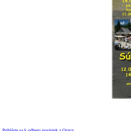
Prihláste sa k odberu noviniek z Oravy