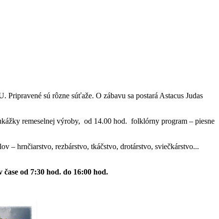
SU. Pripravené sú rôzne súťaže. O zábavu sa postará Astacus Judas
ukážky remeselnej výroby, od 14.00 hod. folklórny program – piesne
 – hrnčiarstvo, rezbárstvo, tkáčstvo, drotárstvo, sviečkárstvo...
v čase od 7:30 hod. do 16:00 hod.