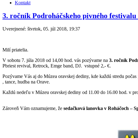
Kontakt
3. ročník Podroháčskeho pivného festivalu 
Uverejnené: štvrtok, 05. júl 2018, 19:37
Milí priatelia.
V sobotu 7. júla 2018 od 14,00 hod. vás pozývame na
3. ročník Pod
Pbriest revival, Retrock, Emge band, DJ. vstupné 2,- €.
Pozývame Vás aj do Múzea oravskej dediny, kde každú stredu počas 
, tance, hudba na Orave.
Každú nedeľu v Múzeu oravskej dediny od 11.00 do 16.00 hod. v p
Zároveň Vám oznamujeme, že
sedačková lanovka v Roháčoch – Spál