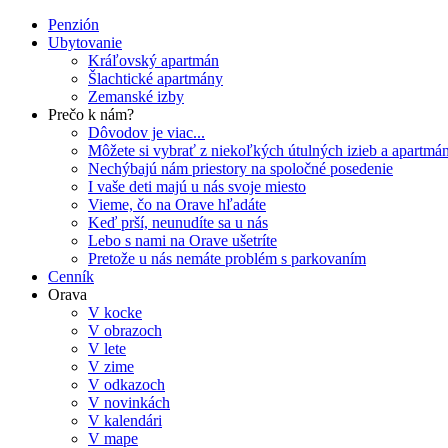
Penzión
Ubytovanie
Kráľovský apartmán
Šlachtické apartmány
Zemanské izby
Prečo k nám?
Dôvodov je viac...
Môžete si vybrať z niekoľkých útulných izieb a apartmá
Nechýbajú nám priestory na spoločné posedenie
I vaše deti majú u nás svoje miesto
Vieme, čo na Orave hľadáte
Keď prší, neunudíte sa u nás
Lebo s nami na Orave ušetríte
Pretože u nás nemáte problém s parkovaním
Cenník
Orava
V kocke
V obrazoch
V lete
V zime
V odkazoch
V novinkách
V kalendári
V mape