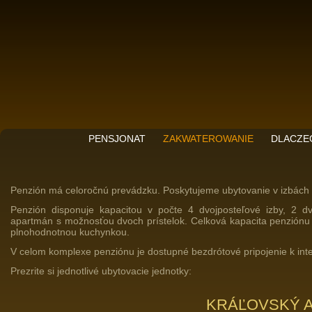
PENSJONAT
ZAKWATEROWANIE
DLACZE
Penzión má celoročnú prevádzku. Poskytujeme ubytovanie v izbách
Penzión disponuje kapacitou v počte 4 dvojposteľové izby, 2 d
apartmán s možnosťou dvoch prístelok. Celková kapacita penziónu je
plnohodnotnou kuchynkou.
V celom komplexe penziónu je dostupné bezdrótové pripojenie k inte
Prezrite si jednotlivé ubytovacie jednotky:
KRÁĽOVSKÝ A