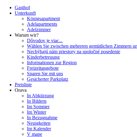
Gasthof
Unterkunft
Königsapartment
Adelapartments
Adelzimmer
Warum wir?
Dôvodov je viac...
Wählen Sie zwischen mehreren gemütlichen Zimmern un
Nechýbajú nám priestory na spoločné posedenie
Kinderbetreuung
Informationen zur Region
Freizeitangebote
Sparen Sie mit uns
Gesicherter Parkplatz
Preisliste
Orava
In Abkürzung
In Bildern
Im Sommer
Im Winter
In Bezugnahme
Neuigkeiten
Im Kalender
V mape